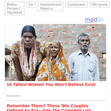
Война
Газ
Запорожская
Запорожье
Обстрелы
России С
Область
Украиной