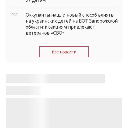
97 детям
19:21
Оккупанты нашли новый способ влиять
на украинских детей на ВОТ Запорожской
области: к секциям привлекают
ветеранов «СВО»
Все новости
Оккупанты на мотоциклах: ВСУ
уничтожили несколько групп на
Гуляйпольском направлении
(ВИДЕО)
Карина Синько
•
09:04, 3 мая 2026