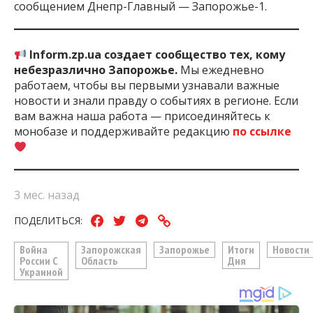
сообщением Днепр-Главный — Запорожье-1.
Inform.zp.ua создает сообщество тех, кому
небезразлично Запорожье.
Мы ежедневно
работаем, чтобы вы первыми узнавали важные
новости и знали правду о событиях в регионе. Если
вам важна наша работа — присоединяйтесь к
монобазе и поддерживайте редакцию
по ссылке
3 мес. назад
ПОДЕЛИТЬСЯ:
Война
Запорожская
Запорожье
Итоги
Новости
России С
Область
Дня
Украиной