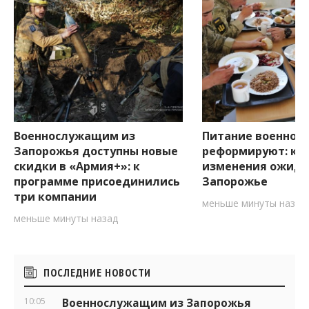
Военнослужащим из
Питание военнос
Запорожья доступны новые
реформируют: ка
скидки в «Армия+»: к
изменения ожида
программе присоединились
Запорожье
три компании
меньше минуты назад
меньше минуты назад
Боковые
ПОСЛЕДНИЕ НОВОСТИ
виджеты
10:05
Военнослужащим из Запорожья