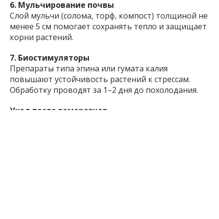
6. Мульчирование почвы
Слой мульчи (солома, торф, компост) толщиной не
менее 5 см помогает сохранять тепло и защищает
корни растений.
7. Биостимуляторы
Препараты типа эпина или гумата калия
повышают устойчивость растений к стрессам.
Обработку проводят за 1–2 дня до похолодания.
Уход после заморозков
После похолодания рекомендуется осмотреть
растения, удалить повреждённые ветви, провести
санитарную обрезку и подкормку для
восстановления роста.
Inform.zp.ua создает сообщество тех, кому
небезразлично Запорожье.
Мы ежедневно
работаем, чтобы вы первыми узнавали важные