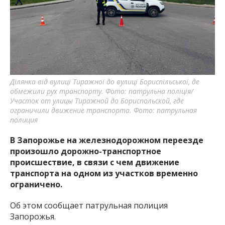
важную информацию о событиях
города Запорожья и области.
Ділянка від вулиці Тиражної до вулиці Бориспільської, де
обмежили рух транспорту. Фото: патрульна поліція/
Участок от улицы Тиражной до Бориспольской, где
ограничили движение транспорта. Фото: патрульная
полиция
В Запорожье на железнодорожном переезде
произошло дорожно-транспортное
происшествие, в связи с чем движение
транспорта на одном из участков временно
ограничено.
Об этом сообщает патрульная полиция
Запорожья.