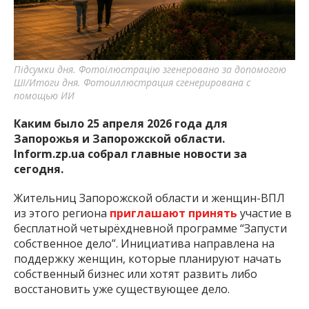
важную информацию о событиях
города Запорожья и области.
Підсумки дня. Фотоілюстрацію згенеровано за допомогою
ШІ/Итоги дня. Фотоиллюстрация сгенерирована с
помощью ИИ
Каким было 25 апреля 2026 года для
Запорожья и Запорожской области.
Inform.zp.ua собрал главные новости за
сегодня.
Жительниц Запорожской области и женщин-ВПЛ
из этого региона
приглашают принять
участие в
бесплатной четырёхдневной программе “Запусти
собственное дело”. Инициатива направлена на
поддержку женщин, которые планируют начать
собственный бизнес или хотят развить либо
восстановить уже существующее дело.