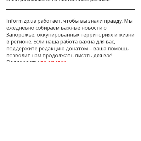
Inform.zp.ua работает, чтобы вы знали правду. Мы
ежедневно собираем важные новости о
Запорожье, оккупированных территориях и жизни
в регионе. Если наша работа важна для вас,
поддержите редакцию донатом – ваша помощь
позволит нам продолжать писать для вас!
Поддержать:
по ссылке
3 мес. назад
ПОДЕЛИТЬСЯ:
График
Запорожье
Запорожьеоблэнерго
Отключ
Отключений
Света
ЧИТАЙТЕ ТАКЖЕ