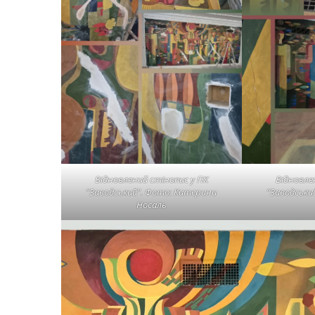
Відновлений стінопис у ПК
Відновле
“Заводський”. Фото: Катерини
“Заводськи
Носаль