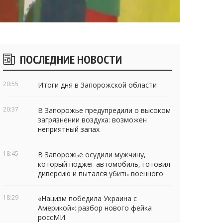
Боковые
ПОСЛЕДНИЕ НОВОСТИ
виджеты
20:55
Итоги дня в Запорожской области
20:37
В Запорожье предупредили о высоком
загрязнении воздуха: возможен
неприятный запах
18:45
В Запорожье осудили мужчину,
который поджег автомобиль, готовил
диверсию и пытался убить военного
18:29
«Нацизм победила Украина с
Америкой»: разбор нового фейка
россМИ