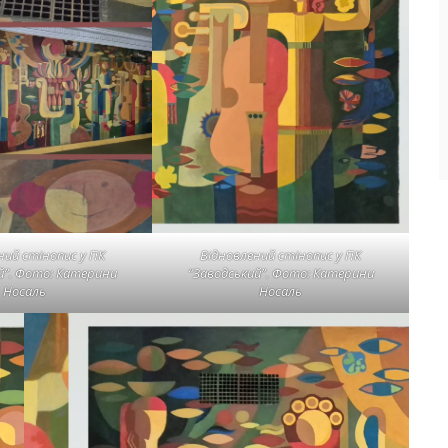
ний стінопис у ПК
Відновлений стінопис у ПК
й”. Фото: Катерини
“Заводський”. Фото: Катерини
Носаль
Носаль