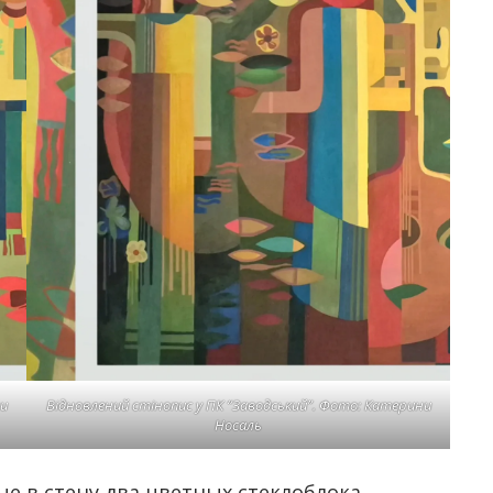
ни
Відновлений стінопис у ПК “Заводський”. Фото: Катерини
Носаль
 в стену два цветных стеклоблока