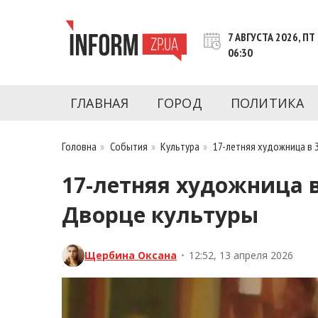
Перейти
к
7 АВГУСТА 2026, ПТ
контенту
06:30
Новости Запорожья | Онлайн главные свежие 
INFORM.ZP.UA – это информационный по
политики, экономики, культуры, криминал, 
ГЛАВНАЯ
ГОРОД
ПОЛИТИКА
последние новости Запорожья и Запорожск
журналистов, расследования и честную ана
Головна
»
События
»
Культура
»
17-летняя художница в 
17-летняя художница 
Дворце культуры
Щербина Оксана
•
12:52, 13 апреля 2026