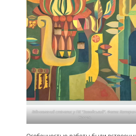
Відновлений стінопис у ПК “Заводський”. Фото: Катери
Носаль
Особенностью работы были встроенные