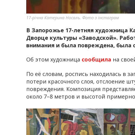
17-річна Катерина Носаль. Фото з інстаграм
В Запорожье 17-летняя художница Ка
Дворце культуры «Заводской». Работ
внимания и была повреждена, была о
Об этом художница
сообщила
на свое
По её словам, роспись находилась в 
потери красочного слоя, отслоение ш
повреждения. Композиция представля
около 7–8 метров и высотой примерно