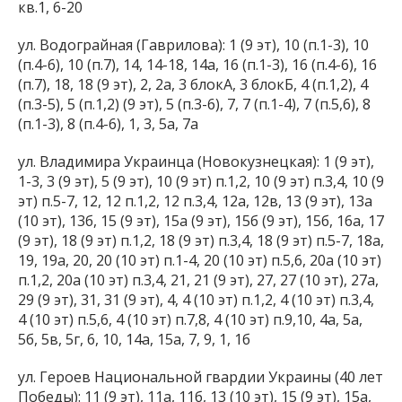
кв.1, 6-20
ул. Водограйная (Гаврилова): 1 (9 эт), 10 (п.1-3), 10
(п.4-6), 10 (п.7), 14, 14-18, 14а, 16 (п.1-3), 16 (п.4-6), 16
(п.7), 18, 18 (9 эт), 2, 2а, 3 блокА, 3 блокБ, 4 (п.1,2), 4
(п.3-5), 5 (п.1,2) (9 эт), 5 (п.3-6), 7, 7 (п.1-4), 7 (п.5,6), 8
(п.1-3), 8 (п.4-6), 1, 3, 5а, 7а
ул. Владимира Украинца (Новокузнецкая): 1 (9 эт),
1-3, 3 (9 эт), 5 (9 эт), 10 (9 эт) п.1,2, 10 (9 эт) п.3,4, 10 (9
эт) п.5-7, 12, 12 п.1,2, 12 п.3,4, 12а, 12в, 13 (9 эт), 13а
(10 эт), 13б, 15 (9 эт), 15а (9 эт), 15б (9 эт), 15б, 16а, 17
(9 эт), 18 (9 эт) п.1,2, 18 (9 эт) п.3,4, 18 (9 эт) п.5-7, 18а,
19, 19а, 20, 20 (10 эт) п.1-4, 20 (10 эт) п.5,6, 20а (10 эт)
п.1,2, 20а (10 эт) п.3,4, 21, 21 (9 эт), 27, 27 (10 эт), 27а,
29 (9 эт), 31, 31 (9 эт), 4, 4 (10 эт) п.1,2, 4 (10 эт) п.3,4,
4 (10 эт) п.5,6, 4 (10 эт) п.7,8, 4 (10 эт) п.9,10, 4а, 5а,
5б, 5в, 5г, 6, 10, 14а, 15а, 7, 9, 1, 1б
ул. Героев Национальной гвардии Украины (40 лет
Победы): 11 (9 эт), 11а, 11б, 13 (10 эт), 15 (9 эт), 15а,