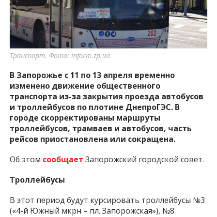
важную информацию о событиях
города Запорожья и области.
Транспорт. Фото: Inform.zp.ua
В Запорожье с 11 по 13 апреля временно
изменено движение общественного
транспорта из-за закрытия проезда автобусов
и троллейбусов по плотине ДнепроГЭС. В
городе скорректированы маршруты
троллейбусов, трамваев и автобусов, часть
рейсов приостановлена или сокращена.
Об этом
сообщает
Запорожский городской совет.
Троллейбусы
В этот период будут курсировать троллейбусы №3
(«4-й Южный мкрн – пл. Запорожская»), №8