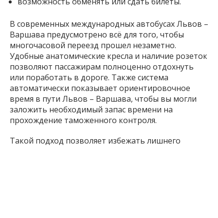
возможность обменять или сдать билеты.
В современных международных автобусах Львов –
Варшава предусмотрено всё для того, чтобы
многочасовой переезд прошел незаметно.
Удобные анатомические кресла и наличие розеток
позволяют пассажирам полноценно отдохнуть
или поработать в дороге. Также система
автоматически показывает ориентировочное
время в пути Львов – Варшава, чтобы вы могли
заложить необходимый запас времени на
прохождение таможенного контроля.
Такой подход позволяет избежать лишнего
стресса и сделать путешествие прогнозируемым.
Если вы цените скорость и минимум остановок,
ищите в результатах поиска варианты Львов –
Варшава без пересадок — это наиболее быстрый
путь до Варшавы.
Преимущества онлайн-бронирования билетов