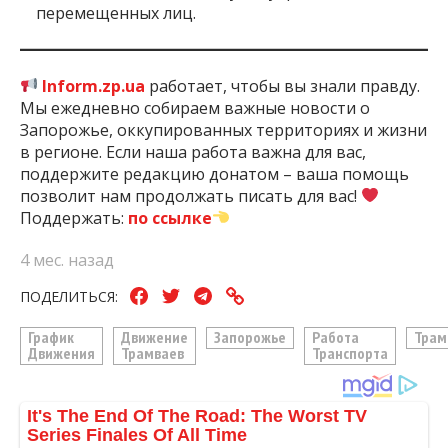
перемещенных лиц.
Inform.zp.ua
работает, чтобы вы знали правду.
Мы ежедневно собираем важные новости о
Запорожье, оккупированных территориях и жизни
в регионе. Если наша работа важна для вас,
поддержите редакцию донатом – ваша помощь
позволит нам продолжать писать для вас!
Поддержать:
по ссылке
4 мес. назад
ПОДЕЛИТЬСЯ:
График
Движение
Запорожье
Работа
Трам
Движения
Трамваев
Транспорта