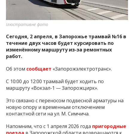
важную информацию о событиях
города Запорожья и области.
Ілюстративне фото
Сегодня, 2 апреля, в Запорожье трамвай №16 в
течение двух часов будет курсировать по
изменённому маршруту из-за ремонтных
работ.
Об этом
сообщает
«Запорожэлектротранс».
С 10:00 до 12:00 трамвай будет ходить по
маршруту «Вокзал-1 — Запорожцирк».
Это связано с переносом подвесной арматуры на
новую опору и временным отключением
контактной сети на ул. М. Симчича.
Напомним, что с 1 апреля 2026 года
пригородные
поезда
в Запорожской области возвращаются к