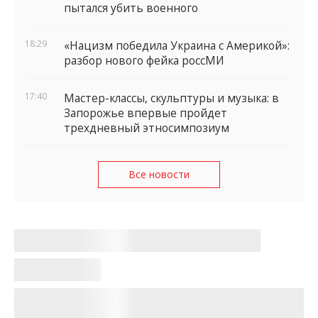
пытался убить военного
18:29
«Нацизм победила Украина с Америкой»:
разбор нового фейка россМИ
17:40
Мастер-классы, скульптуры и музыка: в
Запорожье впервые пройдет
трехдневный этносимпозиум
Все новости
Ремонт на проспекте Соборном: в
Запорожье изменят маршруты
четырех троллейбусов