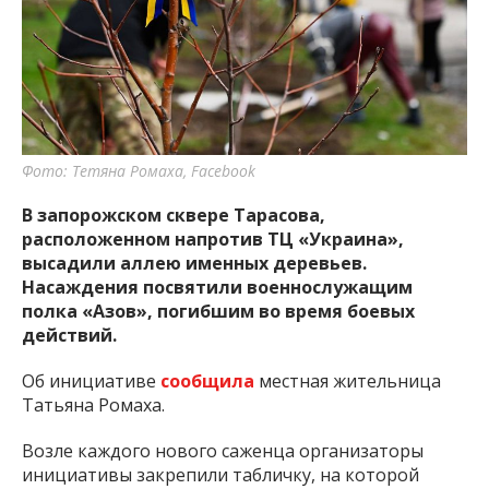
важную информацию о событиях
города Запорожья и области.
Фото: Тетяна Ромаха, Facebook
В запорожском сквере Тарасова,
расположенном напротив ТЦ «Украина»,
высадили аллею именных деревьев.
Насаждения посвятили военнослужащим
полка «Азов», погибшим во время боевых
действий.
Об инициативе
сообщила
местная жительница
Татьяна Ромаха.
Возле каждого нового саженца организаторы
инициативы закрепили табличку, на которой