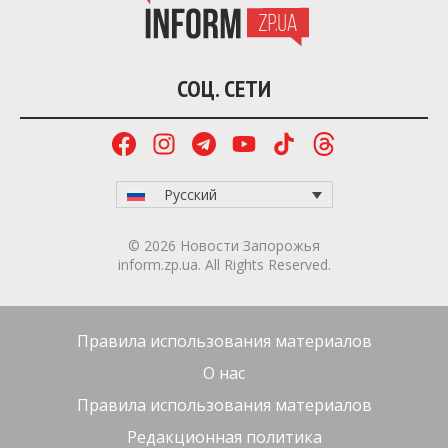
После 15:00 движение троллейбусов должны
возобновить в обычном режиме.
Также с 1 апреля коммунальное предприятие
«Запорожэлектротранс» обновляет маршрут
автобуса №94. Отныне он будет перевозить
пассажиров сообщением «ул. Богдана Завады —
ТЦ “Эпицентр”».
Графики движения трамвайных, троллейбусных и
автобусных маршрутов опубликованы на сайте
предприятия «Запорожэлектротранс»
https://zet.zp.ua
.
Inform.zp.ua
работает, чтобы вы знали правду.
Мы ежедневно собираем важные новости о
Запорожье, оккупированных территориях и жизни
в регионе. Если наша работа важна для вас,
поддержите редакцию донатом – ваша помощь
позволит нам продолжать писать для вас!