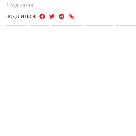
1 год назад
ПОДЕЛИТЬСЯ:
Аукцион
Деньги
Запорожская
Запорожье
Новости
Область
Запорож
ЧИТАЙТЕ ТАКЖЕ