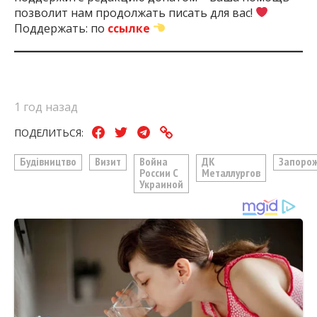
позволит нам продолжать писать для вас!
Поддержать: по
ссылке
1 год назад
ПОДЕЛИТЬСЯ:
Будівництво
Визит
Война
ДК
Запоро
России С
Металлургов
Украиной