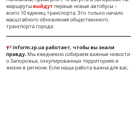
маршруты
выйдут
первые новые автобусы –
всего 10 единиц транспорта. Это только начало
масштабного обновления общественного
транспорта города.
Inform.zp.ua работает, чтобы вы знали
правду.
Мы ежедневно собираем важные новости
о Запорожье, оккупированных территориях и
жизни в регионе. Если наша работа важна для вас,
поддержите редакцию донатом – ваша помощь
позволит нам продолжать писать для вас!
Поддержать:
по
ссылке
1 год назад
ПОДЕЛИТЬСЯ:
График
Запорожье
Работа
Троллейбус