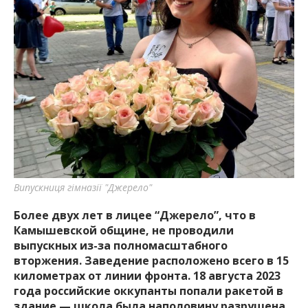
важную информацию о событиях
города Запорожья и области.
Випускниця гімназії "Джерело"
Более двух лет в лицее “Джерело”, что в
Камышевской общине, не проводили
выпускных из-за полномасштабного
вторжения. Заведение расположено всего в 15
километрах от линии фронта. 18 августа 2023
года российские оккупанты попали ракетой в
здание — школа была наполовину разрушена.