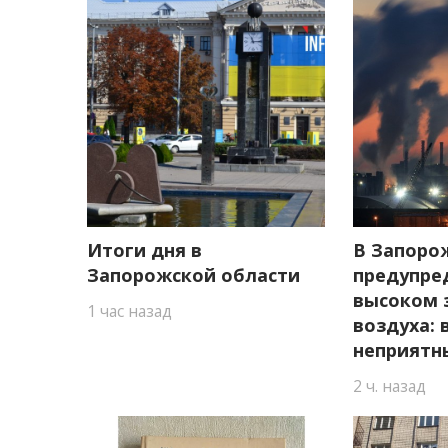
Итоги дня в
В Запоро
Запорожской области
предупре
высоком 
1 час назад
воздуха:
неприятн
2 ч. назад