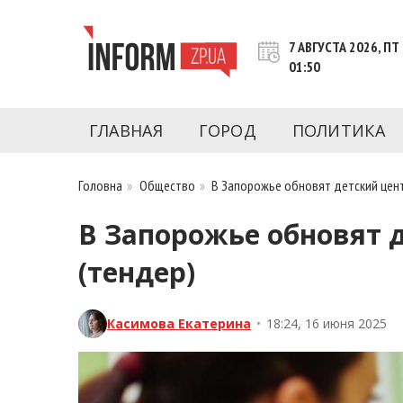
Перейти
к
7 АВГУСТА 2026, ПТ
контенту
01:50
Новости Запорожья | Онлайн главные свежие 
INFORM.ZP.UA – это информационный по
политики, экономики, культуры, криминал, 
ГЛАВНАЯ
ГОРОД
ПОЛИТИКА
последние новости Запорожья и Запорожск
журналистов, расследования и честную ана
Головна
»
Общество
»
В Запорожье обновят детский цент
В Запорожье обновят д
(тендер)
Касимова Екатерина
•
18:24, 16 июня 2025