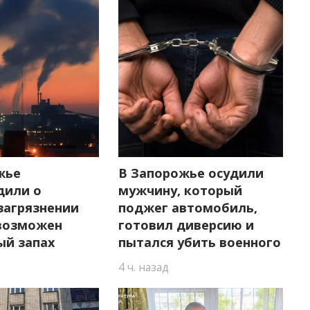
жье
В Запорожье осудили
дили о
мужчину, который
загрязнении
поджег автомобиль,
 возможен
готовил диверсию и
ый запах
пытался убить военного
4 ч. назад