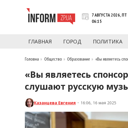
Перейти
к
7 АВГУСТА 2026, ПТ
контенту
06:15
Новости Запорожья | Онлайн главные свежие 
INFORM.ZP.UA – это информационный по
политики, экономики, культуры, криминал, 
ГЛАВНАЯ
ГОРОД
ПОЛИТИКА
последние новости Запорожья и Запорожск
журналистов, расследования и честную ана
Головна
»
Общество
»
Образование
»
«Вы являетесь спо
«Вы являетесь спонсо
слушают русскую муз
Казанцева Евгения
•
16:06, 16 мая 2025