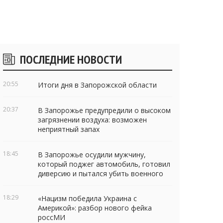
Боковые
ПОСЛЕДНИЕ НОВОСТИ
виджеты
20:55
Итоги дня в Запорожской области
20:37
В Запорожье предупредили о высоком
загрязнении воздуха: возможен
неприятный запах
18:45
В Запорожье осудили мужчину,
который поджег автомобиль, готовил
диверсию и пытался убить военного
18:29
«Нацизм победила Украина с
Америкой»: разбор нового фейка
россМИ