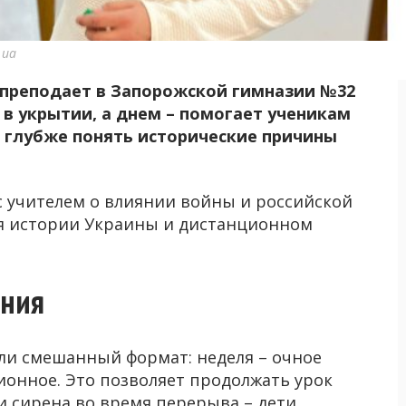
.ua
 преподает в Запорожской гимназии №32
 в укрытии, а днем – помогает ученикам
и глубже понять исторические причины
с учителем о влиянии войны и российской
ия истории Украины и дистанционном
ния
ели смешанный формат: неделя – очное
ионное. Это позволяет продолжать урок
и сирена во время перерыва – дети