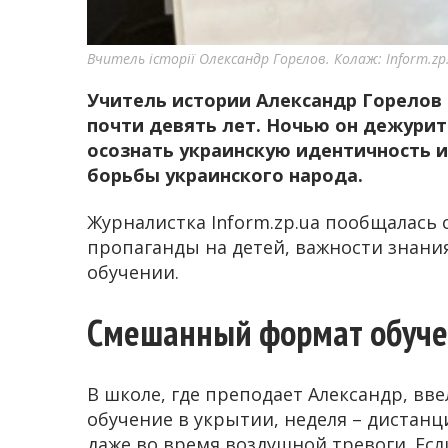
Вчитель історії Олександр Горєлов. Колаж: Inform.zp
Учитель истории Александр Горелов
почти девять лет. Ночью он дежурит
осознать украинскую идентичность 
борьбы украинского народа.
Журналистка Inform.zp.ua пообщалась 
пропаганды на детей, важности знан
обучении.
Смешанный формат обуче
В школе, где преподает Александр, вв
обучение в укрытии, неделя – дистанц
даже во время воздушной тревоги. Есл