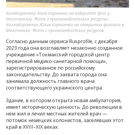
Колаборантка Юлія Корнієнко на відкритті філії у
Молочанську. Фото з пропагандистських ресурсів/
Коллаборантка Юлия Корниенко на открытии филиала в
Молочанске. Фото с пропагандистских ресурсов
Согласно данным сервиса Rusprofile, с декабря
2023 года она возглавляет незаконно созданное
учреждение «Токмакский городской центр
первичной медико-санитарной помощи»,
зарегистрированное по российскому
законодательству. До захвата города она
занимала должность главного врача
соответствующего украинского центра.
Здание, в котором открыта новая амбулатория,
имеет историческую ценность. До революции в
нём жил и лечил местных жителей врач —
потомок немецких колонистов, заселявших этот
край в XVIII–XIX веках.