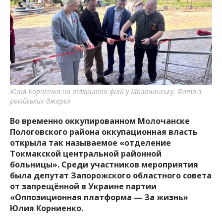
важную информацию о событиях
города Запорожья и области.
Юлія Корнієнко на відкритті філії у Молочанську. Фото з
російських джерел
Во временно оккупированном Молочанске
Пологовского района оккупационная власть
открыла так называемое «отделение
Токмакской центральной районной
больницы». Среди участников мероприятия
была депутат Запорожского областного совета
от запрещённой в Украине партии
«Оппозиционная платформа — За жизнь»
Юлия Корниенко.