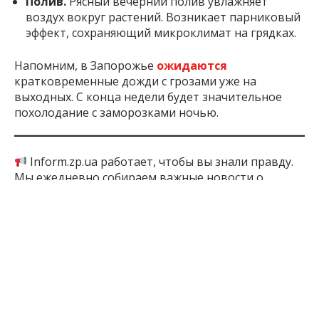
Полив.
Рясный вечерний полив увлажняет
воздух вокруг растений. Возникает парниковый
эффект, сохраняющий микроклимат на грядках.
Напомним, в Запорожье
ожидаются
кратковременные дожди с грозами уже на
выходных. С конца недели будет значительное
похолодание с заморозками ночью.
Inform.zp.ua работает, чтобы вы знали правду.
Мы ежедневно собираем важные новости о
Запорожье, оккупированных территориях и жизни
в регионе. Если наша работа важна для вас,
поддержите редакцию донатом – ваша помощь
позволит нам продолжать писать для вас!
Поддержать: по
ссылке
1 год назад