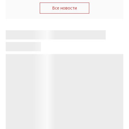
Все новости
В Украину возвращается
похолодание: какой погоды ждать
запорожцам на следующей неделе
Щербина Оксана
•
16:53, 20 апреля 2025