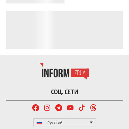
Понедельник, 21 апреля — пасмурно. Во второй
половине дня ожидается мелкий дождь.
Температура воздуха — от +12 до +22°C.
Вторник, 22 апреля — на протяжении всего дня
сохранится облачная погода. Днем пройдет
мелкий дождь, который должен утихнуть ближе к
вечеру. Температура — от +12 до +23°C.
Среда, 23 апреля — днем небо будет затянуто
облаками, но к вечеру прояснится. До полудня
осадков не ожидается. Во второй половине дня
возможен сильный дождь с грозой, который
прекратится к вечеру. Температура — от +14 до
+23°C.
Четверг, 24 апреля — ночью и утром без осадков,
днем — сильный дождь с грозой, который
закончится ближе к вечеру. Вечером ожидается
ясная погода. Температура — от +14 до +17°C.