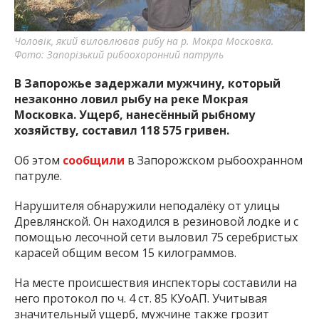
важную информацию о событиях
города Запорожья и области.
Чоловік, який виловлював рибу на р. Мокра Московка.
Фото: Запорізький рибоохоронний патруль
В Запорожье задержали мужчину, который
незаконно ловил рыбу на реке Мокрая
Московка. Ущерб, нанесённый рыбному
хозяйству, составил 118 575 гривен.
Об этом
сообщили
в Запорожском рыбоохранном
патруле.
Нарушителя обнаружили неподалёку от улицы
Древлянской. Он находился в резиновой лодке и с
помощью лесочной сети выловил 75 серебристых
карасей общим весом 15 килограммов.
На месте происшествия инспекторы составили на
него протокол по ч. 4 ст. 85 КУоАП. Учитывая
значительный ущерб, мужчине также грозит