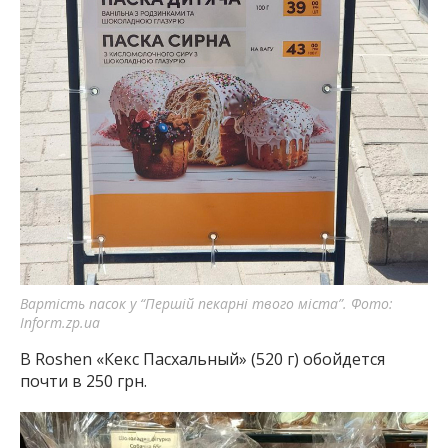
Вартість пасок у “Першій пекарні твого міста”. Фото:
Inform.zp.ua
В Roshen «Кекс Пасхальный» (520 г) обойдется
почти в 250 грн.