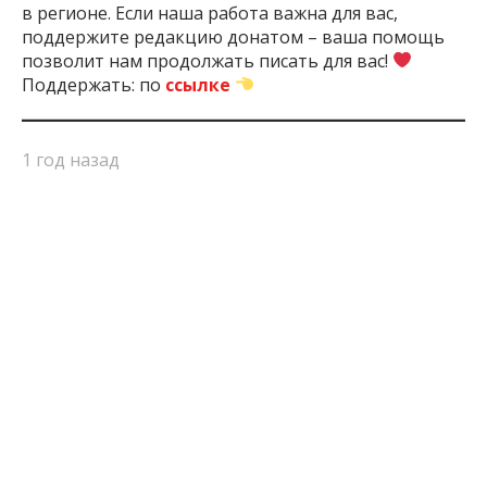
Запорожье, оккупированных территориях и жизни
в регионе. Если наша работа важна для вас,
поддержите редакцию донатом – ваша помощь
позволит нам продолжать писать для вас!
Поддержать: по
ссылке
1 год назад
ПОДЕЛИТЬСЯ:
Запорожская
Запорожье
Маршрутка
Новости
Т
Область
Запорожья
ЧИТАЙТЕ ТАКЖЕ