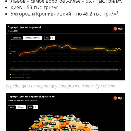
Львов – самое дорогое жилье – 55,7 тыс. грн/м².
Киев – 53 тыс. грн/м².
Ужгород и Кропивницкий – по 45,2 тыс. грн/м².
Середні ціни на первинці у Запоріжжі. Фото: Лун Місто