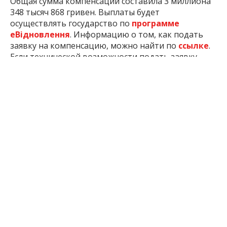
Общая сумма компенсации составила 3 миллиона
348 тысяч 868 гривен. Выплаты будет
осуществлять государство по
программе
еВідновлення
. Информацию о том, как подать
заявку на компенсацию, можно найти по
ссылке
.
Если технической возможности подать заявку
самостоятельно нет, есть другой вариант –
обратиться в
ЦПАУ
.
Решение о предоставлении помощи 10 января
согласовала на заседании городская комиссия по
вопросам начисления компенсации владельцам
государственной помощи на ремонт
поврежденного российскими обстрелами жилья.
Всего с начала работы комиссии в Запорожье
государственную компенсацию согласовали 1041
заявление на общую сумму более 69 миллионов
237 тысяч 976 гривен. Из них 859 владельцам уже
насчитали более 54,7 миллионов гривен.