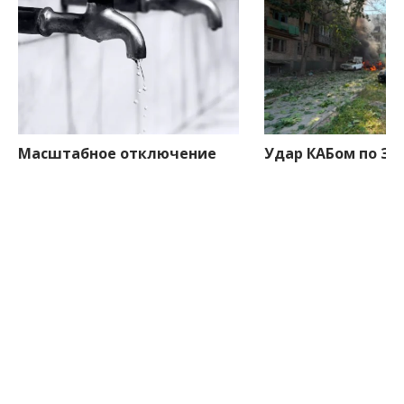
Масштабное отключение
Удар КАБом по За
воды в Запорожье:
поврежден частн
перечень улиц и адресов
меньше минуты назад
меньше минуты назад
Боковые
ПОСЛЕДНИЕ НОВОСТИ
виджеты
13:46
Масштабное отключение воды в
Запорожье: перечень улиц и адресов