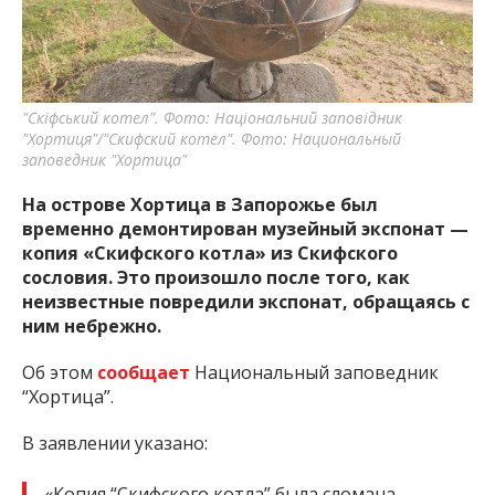
важную информацию о событиях
города Запорожья и области.
"Скіфський котел". Фото: Національний заповідник
"Хортиця"/"Скифский котел". Фото: Национальный
заповедник "Хортица"
На острове Хортица в Запорожье был
временно демонтирован музейный экспонат —
копия «Скифского котла» из Скифского
сословия. Это произошло после того, как
неизвестные повредили экспонат, обращаясь с
ним небрежно.
Об этом
сообщает
Национальный заповедник
“Хортица”.
В заявлении указано:
«Копия “Скифского котла” была сломана.