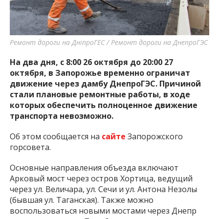
важную информацию о событиях
города Запорожья и области.
Ремонт дороги на ДніпроГЕС / Ремонт дороги на ДнепроГЭС
На два дня, с 8:00 26 октября до 20:00 27
октября, в Запорожье временно ограничат
движение через дамбу ДнепроГЭС. Причиной
стали плановые ремонтные работы, в ходе
которых обеспечить полноценное движение
транспорта невозможно.
Об этом сообщается на
сайте
Запорожского
горсовета.
Основные направления объезда включают
Арковый мост через остров Хортица, ведущий
через ул. Величара, ул. Сечи и ул. Антона Незолы
(бывшая ул. Таганская). Также можно
воспользоваться новыми мостами через Днепр