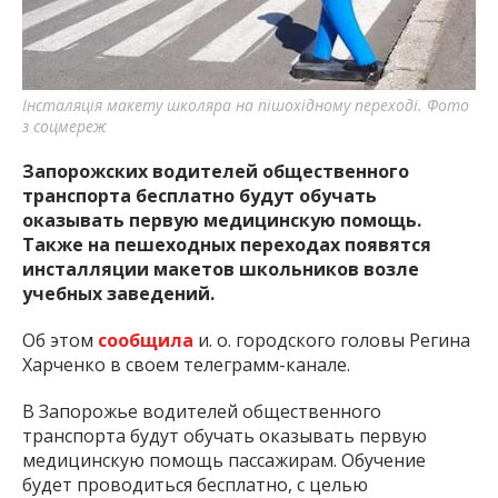
важную информацию о событиях
города Запорожья и области.
Інсталяція макету школяра на пішохідному переході. Фото
з соцмереж
Запорожских водителей общественного
транспорта бесплатно будут обучать
оказывать первую медицинскую помощь.
Также на пешеходных переходах появятся
инсталляции макетов школьников возле
учебных заведений.
Об этом
сообщила
и. о. городского головы Регина
Харченко в своем телеграмм-канале.
В Запорожье водителей общественного
транспорта будут обучать оказывать первую
медицинскую помощь пассажирам. Обучение
будет проводиться бесплатно, с целью