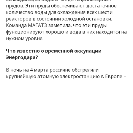
прудов. Эти пруды обеспечивают достаточное
количество воды для охлаждения всех шести
реакторов в состоянии холодной остановки.
Команда МАГАТЭ заметила, что эти пруды
функционируют хорошо и вода в них находится на
нужном уровне.
Что известно о временной оккупации
Энергодара?
В ночь на 4 марта россияне обстреляли
крупнейшую атомную электростанцию в Европе –
Запорожскую АЭС, а затем захватили ее. В то же
время войска РФ временно оккупировали город
Энергодар. Перед тем, как россияне зашли в
город, местные жители пытались остановить
вражеские войска. Энергодарцы стояли на въезде
в город, пытаясь перекрыть дорогу. Некоторое
время им это удавалось, однако 3 марта россияне
начали стрелять в безоружных людей.