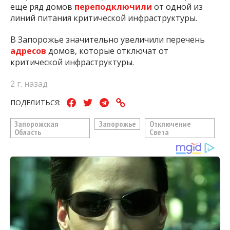
еще ряд домов
переподключили
от одной из
линий питания критической инфраструктуры.
В Запорожье значительно увеличили перечень
адресов
домов, которые отключат от
критической инфраструктуры.
2 г. назад
ПОДЕЛИТЬСЯ:
Запорожская
Запорожье
Отключение
Область
Света