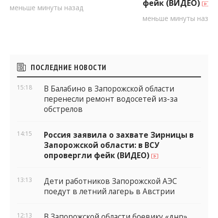
фейк (ВИДЕО)
меньше минуты назад
меньше минуты назад
Боковые
ПОСЛЕДНИЕ НОВОСТИ
виджеты
15:18
В Балабино в Запорожской области
перенесли ремонт водосетей из-за
обстрелов
14:15
Россия заявила о захвате Зирницы в
Запорожской области: в ВСУ
опровергли фейк (ВИДЕО)
13:13
Дети работников Запорожской АЭС
поедут в летний лагерь в Австрии
12:13
В Запорожской области боевику «днр»