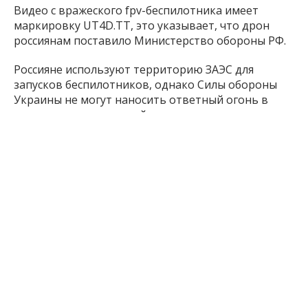
Видео с вражеского fpv-беспилотника имеет
маркировку UT4D.TT, это указывает, что дрон
россиянам поставило Министерство обороны РФ.
Россияне используют территорию ЗАЭС для
запусков беспилотников, однако Силы обороны
Украины не могут наносить ответный огонь в
полуторакилометровой зоне вокруг станции.
2 г. назад
ПОДЕЛИТЬСЯ:
Гросси
Запорожская
ЗАЭС
МАГАТЭ
Россия
Область
ЧИТАЙТЕ ТАКЖЕ