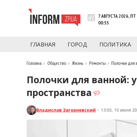
Перейти
к
7 АВГУСТА 2026, ПТ
контенту
00:53
Новости Запорожья | Онлайн главные свежие 
INFORM.ZP.UA – это информационный по
политики, экономики, культуры, криминал, 
ГЛАВНАЯ
ГОРОД
ПОЛИТИКА
последние новости Запорожья и Запорожск
журналистов, расследования и честную ана
Головна
»
Общество
»
Жизнь
»
Ремонты
»
Полочки для 
Полочки для ванной: 
пространства
Владислав Загорневский
•
13:00, 10 июня 2