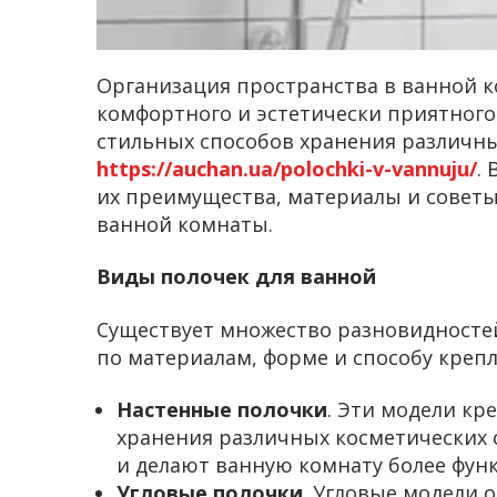
Организация пространства в ванной к
комфортного и эстетически приятного
стильных способов хранения различны
https://auchan.ua/polochki-v-vannuju/
.
их преимущества, материалы и совет
ванной комнаты.
Виды полочек для ванной
Существует множество разновидностей
по материалам, форме и способу креп
Настенные полочки
. Эти модели кр
хранения различных косметических с
и делают ванную комнату более фун
Угловые полочки
. Угловые модели 