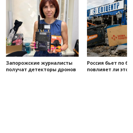
Запорожские журналисты
Россия бьет по би
получат детекторы дронов
повлияет ли это н
для более безопасной
ассортимент в З
работы
меньше минуты назад
меньше минуты назад
Боковые
ПОСЛЕДНИЕ НОВОСТИ