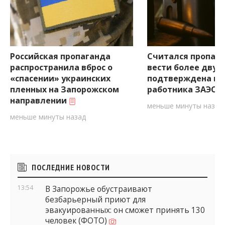
Российская пропаганда
Считался пропав
распространила вброс о
вести более двух 
«спасении» украинских
подтверждена ги
пленных на Запорожском
работника ЗАЭС н
направлении
меньше минуты назад
меньше минуты назад
Боковые
ПОСЛЕДНИЕ НОВОСТИ
виджеты
13:54
В Запорожье обустраивают
безбарьерный приют для
эвакуированных: он сможет принять 130
человек (ФОТО)