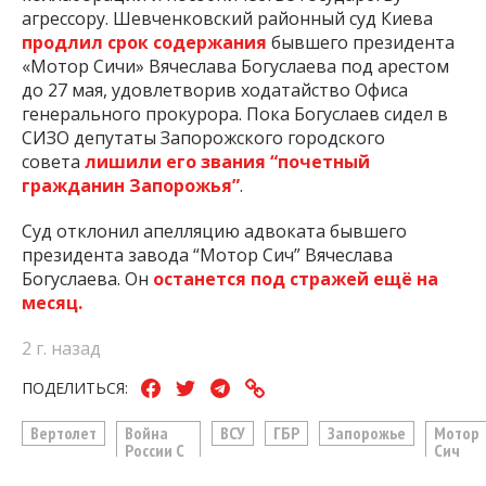
агрессору. Шевченковский районный суд Киева
продлил срок содержания
бывшего президента
«Мотор Сичи» Вячеслава Богуслаева под арестом
до 27 мая, удовлетворив ходатайство Офиса
генерального прокурора. Пока Богуслаев сидел в
СИЗО депутаты Запорожского городского
совета
лишили его звания “почетный
гражданин Запорожья”
.
Суд отклонил апелляцию адвоката бывшего
президента завода “Мотор Сич” Вячеслава
Богуслаева. Он
останется под стражей ещё на
месяц.
2 г. назад
ПОДЕЛИТЬСЯ:
Вертолет
Война
ВСУ
ГБР
Запорожье
Мотор
России С
Сич
Украиной