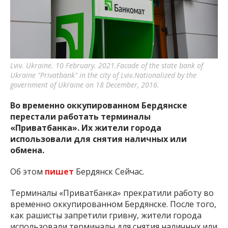
важную информацию о событиях
города Запорожья и области.
Lviv. Ukraine. 10 February. 2021.Facade of the state bank of
Ukraine "Privatbank" in the city of Lviv.Nationalized by the
government of Ukraine on 18 December, 2016.
Во временно оккупированном Бердянске
перестали работать терминалы
«Приватбанка». Их жители города
использовали для снятия наличных или
обмена.
Об этом
пишет
Бердянск Сейчас.
Терминалы «Приватбанка» прекратили работу во
временно оккупированном Бердянске. После того,
как рашисты запретили гривну, жители города
использовали терминалы для снятия наличных или