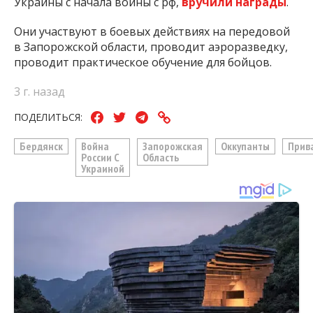
Украины с начала войны с рф,
вручили награды
.
Они участвуют в боевых действиях на передовой
в Запорожской области, проводит аэроразведку,
проводит практическое обучение для бойцов.
3 г. назад
ПОДЕЛИТЬСЯ:
Бердянск
Война
Запорожская
Оккупанты
Прив
России С
Область
Украиной