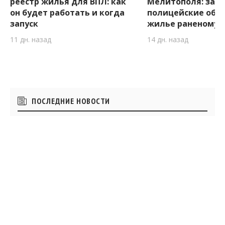
реестр жилья для ВПЛ: как
Мелитополя: зап
он будет работать и когда
полицейские обу
запуск
жилье раненому 
11 дн. назад
14 дн. назад
Боковые
ПОСЛЕДНИЕ НОВОСТИ
виджеты
08:59
Считался пропавшим без вести с 2025
года: на войне погиб военный из
Вольнянска
08:30
В Запорожье три троллейбуса изменили
маршруты: что нужно знать
07:21
Поезд из Днепра в Запорожье
отправился с опозданием