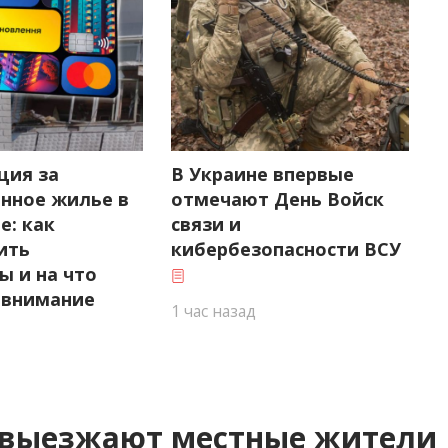
ция за
В Украине впервые
нное жилье в
отмечают День Войск
е: как
связи и
ить
кибербезопасности ВСУ
ы и на что
 внимание
1 час назад
о выезжают местные жители