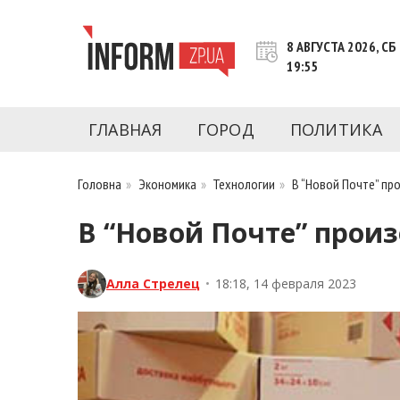
Перейти
к
8 АВГУСТА 2026, СБ
контенту
19:55
Новости Запорожья | Онлайн главные свежие 
INFORM.ZP.UA – это информационный по
политики, экономики, культуры, криминал, 
ГЛАВНАЯ
ГОРОД
ПОЛИТИКА
последние новости Запорожья и Запорожск
журналистов, расследования и честную ана
Головна
»
Экономика
»
Технологии
»
В “Новой Почте” пр
В “Новой Почте” произ
Алла Стрелец
•
18:18, 14 февраля 2023