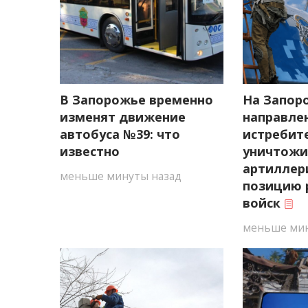
В Запорожье временно
На Запор
изменят движение
направле
автобуса №39: что
истребите
известно
уничтож
артиллер
меньше минуты назад
позицию 
войск
меньше мин