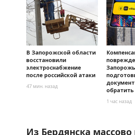
В Запорожской области
Компенса
восстановили
поврежде
электроснабжение
Запорожь
после российской атаки
подготов
документ
47 мин. назад
обратить
1 час назад
Из Бердянска массов