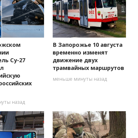
ожском
В Запорожье 10 августа
нии
временно изменят
ль Су-27
движение двух
ил
трамвайных маршрутов
ийскую
меньше минуты назад
российских
уты назад