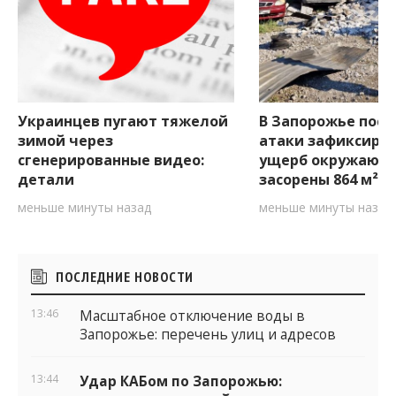
Украинцев пугают тяжелой
В Запорожье посл
зимой через
атаки зафиксиро
сгенерированные видео:
ущерб окружающе
детали
засорены 864 м² 
меньше минуты назад
меньше минуты назад
Боковые
ПОСЛЕДНИЕ НОВОСТИ
виджеты
13:46
Масштабное отключение воды в
Запорожье: перечень улиц и адресов
13:44
Удар КАБом по Запорожью: