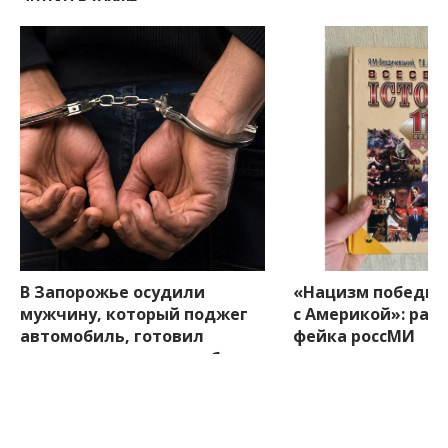
В Запорожье осудили
«Нацизм победил
мужчину, который поджег
с Америкой»: разб
автомобиль, готовил
фейка россМИ
диверсию и пытался убить
меньше минуты назад
военного
меньше минуты назад