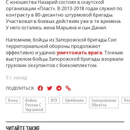
С юношества Назарий состоял в скаутской
организации «Пласт». В 2013-2018 годах служил по
контракту в 80-десантно штурмовой бригады.
Участвовал в боевых действиях уже в те времена.
У него остались жена Марьяна и сын Данил.
Напомним, бойцы из Запорожской бригады Сил
территориальной обороны продолжают
эффективно и удачно
уничтожать врага
. Точным
выстрелом бойцы Запорожской бригады взорвали
грузовик оккупантов с боекомплектом.
3 г. назад
ПОДЕЛИТЬСЯ:
Боец
Война
ВСУ
Гуляйполе
Запорожская
По
России С
Область
Украиной
ЧИТАЙТЕ ТАКЖЕ