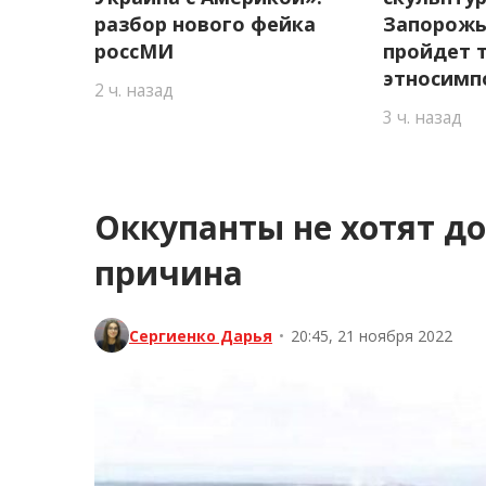
разбор нового фейка
Запорожь
россМИ
пройдет 
этносимп
2 ч. назад
3 ч. назад
Оккупанты не хотят д
причина
Сергиенко Дарья
•
20:45, 21 ноября 2022