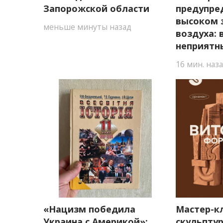
Запорожской области
предупре
высоком 
меньше минуты назад
воздуха:
неприятн
16 мин. наз
«Нацизм победила
Мастер-к
Украина с Америкой»:
скульптур