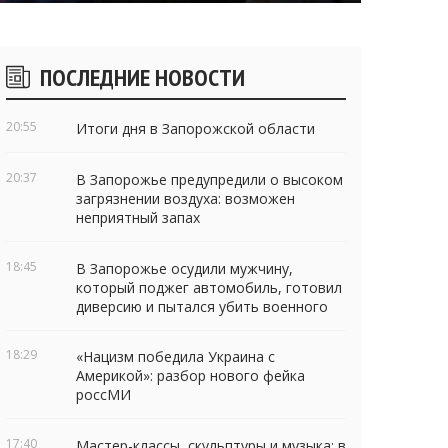
Боковые
ПОСЛЕДНИЕ НОВОСТИ
виджеты
20:55
Итоги дня в Запорожской области
20:37
В Запорожье предупредили о высоком
загрязнении воздуха: возможен
неприятный запах
18:45
В Запорожье осудили мужчину,
который поджег автомобиль, готовил
диверсию и пытался убить военного
18:29
«Нацизм победила Украина с
Америкой»: разбор нового фейка
россМИ
17:40
Мастер-классы, скульптуры и музыка: в