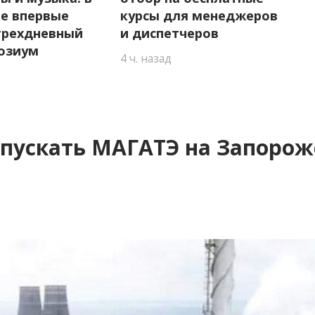
е впервые
курсы для менеджеров
трехдневный
и диспетчеров
озиум
4 ч. назад
опускать МАГАТЭ на Запорож