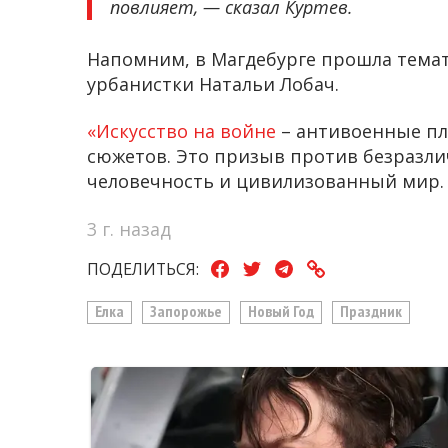
повлияет, — сказал Куртев.
Напомним, в Магдебурге прошла темат
урбанистки Натальи Лобач.
«Искусство на войне
– антивоенные пл
сюжетов. Это призыв против безразлич
человечность и цивилизованный мир.
3 г. назад
ПОДЕЛИТЬСЯ:
Елка
Запорожье
Новый Год
Праздник