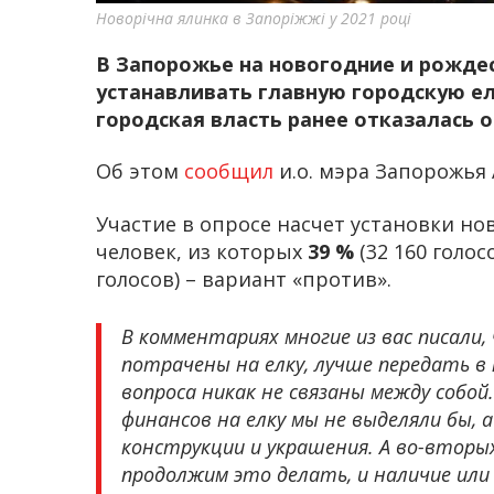
Новорічна ялинка в Запоріжжі у 2021 році
В Запорожье на новогодние и рождес
устанавливать главную городскую е
городская власть ранее отказалась
Об этом
сообщил
и.о. мэра Запорожья
Участие в опросе насчет установки но
человек, из которых
39 %
(32 160 голо
голосов) – вариант «против».
В комментариях многие из вас писали
потрачены на елку, лучше передать в
вопроса никак не связаны между собой
финансов на елку мы не выделяли бы, 
конструкции и украшения. А во-вторых
продолжим это делать, и наличие или