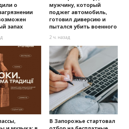
дили о
мужчину, который
загрязнении
поджег автомобиль,
 возможен
готовил диверсию и
ый запах
пытался убить военного
ад
2 ч. назад
лассы,
В Запорожье стартовал
ы и музыка: в
отбор на бесплатные