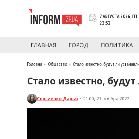
Перейти
к
7 АВГУСТА 2026, ПТ
контенту
23:53
Новости Запорожья | Онлайн главные свежие 
INFORM.ZP.UA – это информационный по
политики, экономики, культуры, криминал, 
ГЛАВНАЯ
ГОРОД
ПОЛИТИКА
последние новости Запорожья и Запорожск
журналистов, расследования и честную ана
Головна
»
Общество
»
Стало известно, будут ли устанав
Стало известно, буду
Сергиенко Дарья
•
21:00, 21 ноября 2022