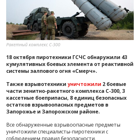
важную информацию о событиях
города Запорожья и области.
Ракетный комплекс С-300
18 октября пиротехники ГСЧС обнаружили 43
кумулятивных боевых элемента от реактивной
системы залпового огня «Смерч».
Также взрывотехники
уничтожили
2 боевые
части зенитно-ракетного комплекса С-300, 3
кассетные боеприпасы, 8 единиц безопасных
остатков взрывоопасных предметов в
Запорожье и Запорожском районе.
Все обнаруженные взрывоопасные предметы
уничтожили специалисты-пиротехники с
соблюдением правил безопасности.