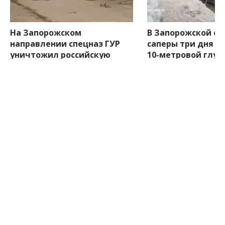
На Запорожском
В Запорожской об
направлении спецназ ГУР
саперы три дня и
уничтожил российскую
10-метровой глуб
пехоту, технику и объекты
авиабомбу (ВИДЕ
логистики (ВИДЕО)
меньше минуты назад
меньше минуты назад
Боковые
ПОСЛЕДНИЕ НОВОСТИ
виджеты
11:07
На Запорожском направлении спецназ
ГУР уничтожил российскую пехоту,
технику и объекты логистики (ВИДЕО)
10:04
В Запорожской области саперы три дня
извлекали с 10-метровой глубины
авиабомбу (ВИДЕО)