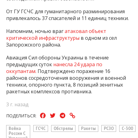
От ГУ ГСЧС для гуманитарного разминирования
привлекалось 37 спасателей и 11 единиц техники.
Напомним, ночью враг
атаковал объект
критической инфраструктуры
в одном из сел
Запорожского района.
Авиация Сил обороны Украины в течение
предыдущих суток
нанесла 24 удара по
оккупантам.
Подтверждено поражение 16
районов сосредоточения вооружения и военной
техники, опорного пункта, 8 позиций зенитных
ракетных комплексов противника.
3 г. назад
ПОДЕЛИТЬСЯ:
Война
ГСЧС
Обстрелы
Ракеты
РСЗО
С-300
России С