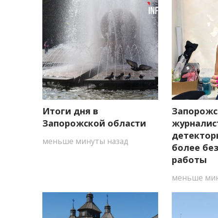
Итоги дня в
Запорожс
Запорожской области
журналис
детектор
меньше минуты назад
более бе
работы
меньше мин