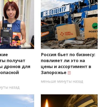
кие
Россия бьет по бизнесу:
ты получат
повлияет ли это на
ы дронов для
цены и ассортимент в
зопасной
Запорожье
меньше минуты назад
уты назад