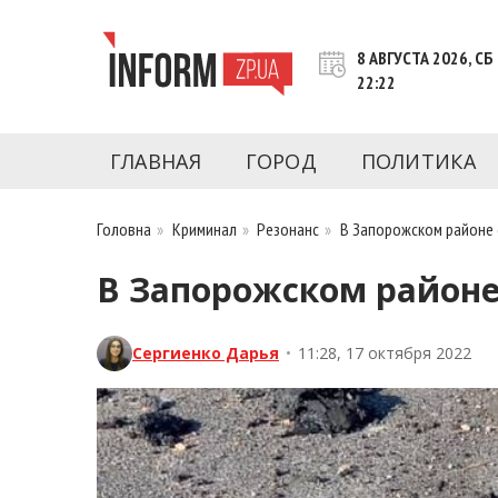
Перейти
к
8 АВГУСТА 2026, СБ
контенту
22:22
Новости Запорожья | Онлайн главные свежие 
INFORM.ZP.UA – это информационный по
политики, экономики, культуры, криминал, 
ГЛАВНАЯ
ГОРОД
ПОЛИТИКА
последние новости Запорожья и Запорожск
журналистов, расследования и честную ана
Головна
»
Криминал
»
Резонанс
»
В Запорожском районе 
В Запорожском районе 
Сергиенко Дарья
•
11:28, 17 октября 2022