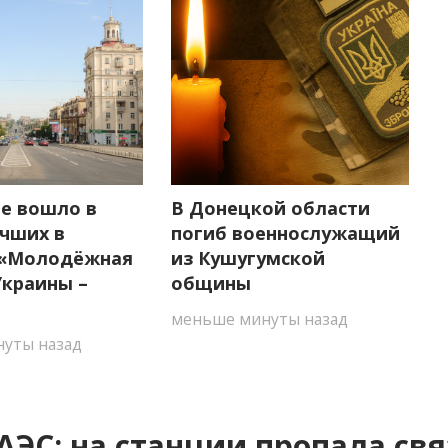
е вошло в
В Донецкой области
учших в
погиб военнослужащий
 «Молодёжная
из Кушугумской
Украины –
общины
меньше минуты назад
уты назад
ЭС: на станции пропала свя