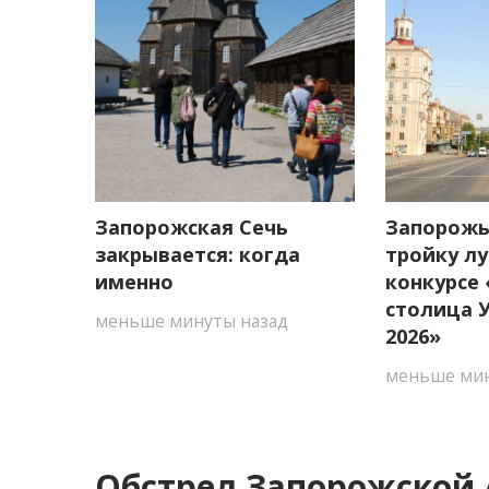
Запорожская Сечь
Запорожь
закрывается: когда
тройку л
именно
конкурсе
столица 
меньше минуты назад
2026»
меньше мин
Обстрел Запорожской А