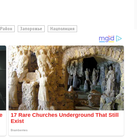
 Район
Запорожье
Нацполиция