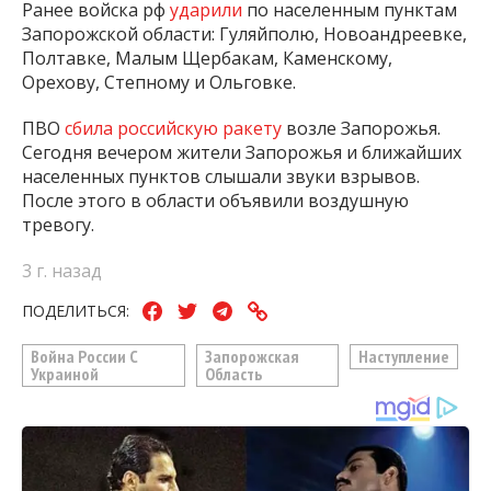
Ранее войска рф
ударили
по населенным пунктам
Запорожской области: Гуляйполю, Новоандреевке,
Полтавке, Малым Щербакам, Каменскому,
Орехову, Степному и Ольговке.
ПВО
сбила российскую ракету
возле Запорожья.
Сегодня вечером жители Запорожья и ближайших
населенных пунктов слышали звуки взрывов.
После этого в области объявили воздушную
тревогу.
3 г. назад
ПОДЕЛИТЬСЯ:
Война России С
Запорожская
Наступление
Украиной
Область