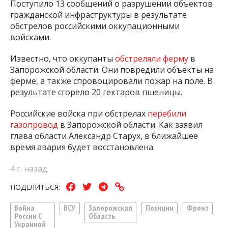
Поступило 13 сообщений о разрушении объектов
гражданской инфраструктуры в результате
обстрелов российскими оккупационными
войсками.
Известно, что оккупанты
обстреляли ферму
в
Запорожской области. Они повредили объекты на
ферме, а также спровоцировали пожар на поле. В
результате сгорело 20 гектаров пшеницы.
Российские войска при обстрелах
перебили
газопровод
в Запорожской области. Как заявил
глава области Александр Старух, в ближайшее
время авария будет восстановлена.
4 г. назад
ПОДЕЛИТЬСЯ:
Война
ВСУ
Запорожская
Позиции
Фронт
России С
Область
Украиной