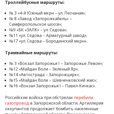
Троллейбусные маршруты:
№ 3 «4-й Южный мкрн – ул. Песчаная»;
№ 8 «Завод «Запорожкабель» –
Симферопольское шоссе»;
№9 «БК «ЗАЛК» – ул. Седова»;
№11 «ул. Седова – Арматурный завод»;
№17 «ул. Седова – Бородинский мкрн».
Трамвайные маршруты:
№ 3 «Вокзал Запорожья I – Запорожье Левое»;
№12 «Майдан Воли – Зеленый Яр»;
№14 «Автострада – Запорожцирк»;
№15 «Майдан Воли – Шевченковский жмс»;
№16 «Вокзал Запорожья I – Павел-Кичкас».
Российские войска при обстрелах
перебили
газопровод
в Запорожской области. Артиллерия
оккупантов продолжает бомбить населенные