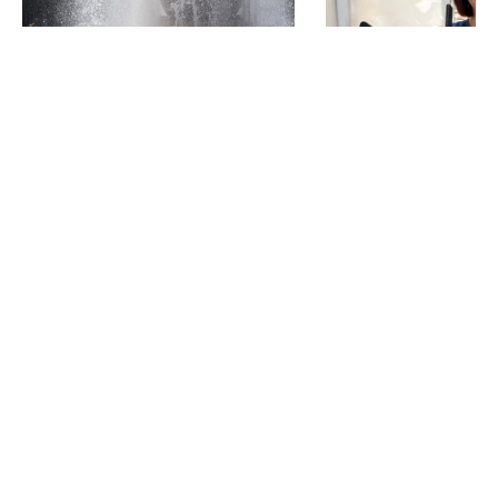
Итоги дня в Запорожской
Запорожские жур
области
получат детекто
для более безопа
7 ч. назад
работы
7 ч. назад
Боковые
ПОСЛЕДНИЕ НОВОСТИ
виджеты
20:55
Итоги дня в Запорожской области
20:38
Запорожские журналисты получат