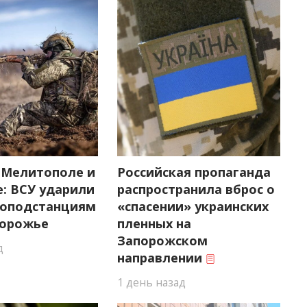
 Мелитополе и
Российская пропаганда
е: ВСУ ударили
распространила вброс о
роподстанциям
«спасении» украинских
порожье
пленных на
Запорожском
д
направлении
1 день назад