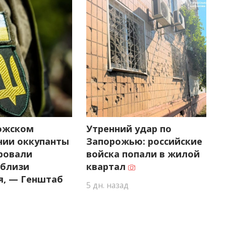
ожском
Утренний удар по
нии оккупанты
Запорожью: российские
ровали
войска попали в жилой
близи
квартал
я, — Генштаб
5 дн. назад