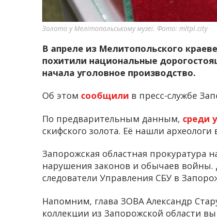
Золото у Мелітопольському музеї. Фото: mltpl.city
В апреле из Мелитопольского краев
похитили национальные дорогостоя
начала уголовное производство.
Об этом
сообщили
в пресс-службе За
По предварительным данным,
среди 
скифского золота. Её нашли археологи 
Запорожская областная прокуратура н
нарушения законов и обычаев войны.
следователи Управления СБУ в Запоро
Напомним, глава ЗОВА Александр Стар
коллекции из Запорожской области вы