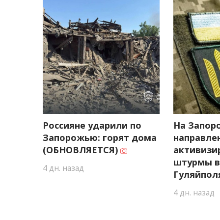
Россияне ударили по
На Запор
Запорожью: горят дома
направле
(ОБНОВЛЯЕТСЯ)
активизи
штурмы в
4 дн. назад
Гуляйпол
4 дн. назад