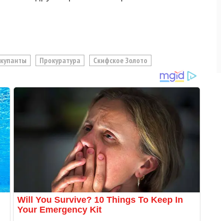
купанты
Прокуратура
Скифское Золото