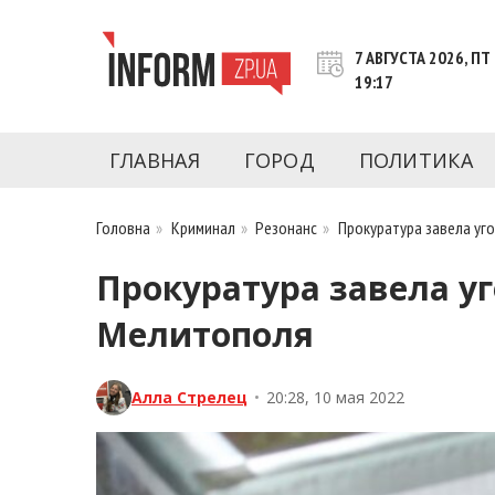
Перейти
к
7 АВГУСТА 2026, ПТ
контенту
19:17
Новости Запорожья | Онлайн главные свежие 
INFORM.ZP.UA – это информационный по
политики, экономики, культуры, криминал, 
ГЛАВНАЯ
ГОРОД
ПОЛИТИКА
последние новости Запорожья и Запорожск
журналистов, расследования и честную ана
Головна
»
Криминал
»
Резонанс
»
Прокуратура завела уг
Прокуратура завела уг
Мелитополя
Алла Стрелец
•
20:28, 10 мая 2022