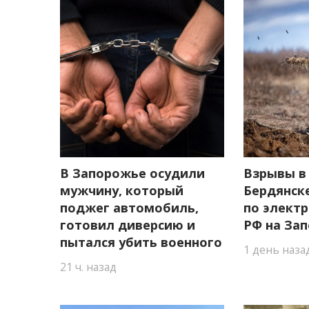
В Запорожье осудили
Взрывы в
мужчину, который
Бердянск
поджег автомобиль,
по элект
готовил диверсию и
РФ на За
пытался убить военного
1 день наза
21 ч. назад