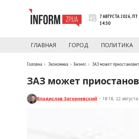
Перейти
к
7 АВГУСТА 2026, ПТ
контенту
14:30
Новости Запорожья | Онлайн главные свежие 
INFORM.ZP.UA – это информационный по
политики, экономики, культуры, криминал, 
ГЛАВНАЯ
ГОРОД
ПОЛИТИКА
последние новости Запорожья и Запорожск
журналистов, расследования и честную ана
Головна
»
Экономика
»
Бизнес
»
ЗАЗ может приостановит
ЗАЗ может приостанов
Владислав Загорневский
•
18:18, 22 августа