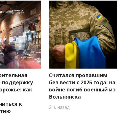
рительная
Считался пропавшим
в поддержку
без вести с 2025 года: на
орожье: как
войне погиб военный из
Вольнянска
ниться к
2 ч. назад
ятию