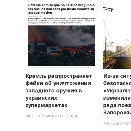
Кремль распространяет
Из-за сит
фейки об уничтожении
безопасн
западного оружия в
«Укрзалі
украинских
изменила
супермаркетах
ряда поез
Запорожь
меньше минуты назад
меньше мин