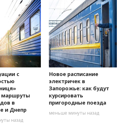
уации с
Новое расписание
остью
электричек в
зниця»
Запорожье: как будут
 маршруты
курсировать
дов в
пригородные поезда
е и Днепр
меньше минуты назад
уты назад