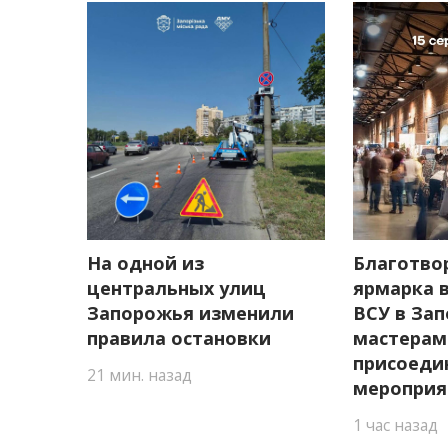
На одной из
Благотво
центральных улиц
ярмарка 
Запорожья изменили
ВСУ в Зап
правила остановки
мастерам
присоеди
21 мин. назад
меропри
1 час назад