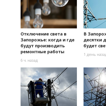
Отключение света в
В Запоро
Запорожье: когда и где
десятки д
будут производить
будет све
ремонтные работы
1 день наза
6 ч. назад