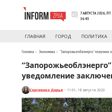
Перейти
к
7 АВГУСТА 2026, ПТ
контенту
16:43
Новости Запорожья | Онлайн главные свежие 
INFORM.ZP.UA – это информационный по
политики, экономики, культуры, криминал, 
ГЛАВНАЯ
ГОРОД
ПОЛИТИКА
последние новости Запорожья и Запорожск
журналистов, расследования и честную ана
Головна
»
Экономика
»
“Запорожьеоблэнерго” получило о
“Запорожьеоблэнерго”
уведомление заключен
Сергиенко Дарья
•
11:01, 18 августа 2020