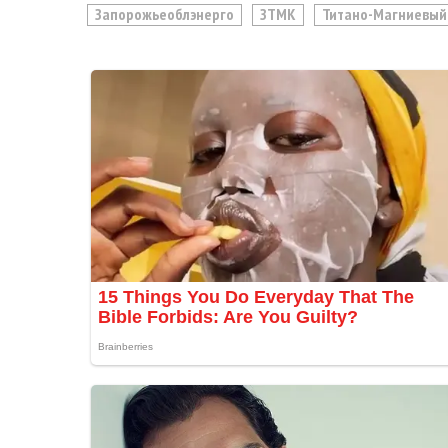
Запорожьеоблэнерго
ЗТМК
Титано-Магниевый