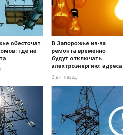
жье обесточат
В Запорожье из-за
омов: где не
ремонта временно
та
будут отключать
электроэнергию: адреса
д
2 дн. назад