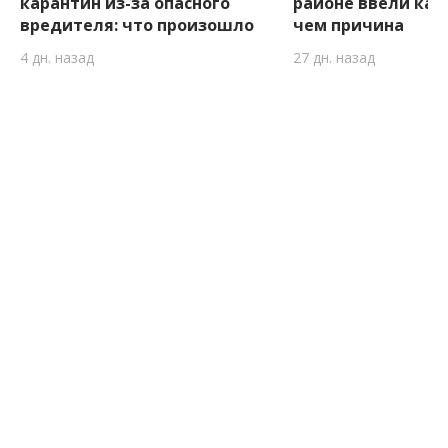
карантин из-за опасного
районе ввели кар
вредителя: что произошло
чем причина
4 дн. назад
27 дн. назад
Боковые
ПОСЛЕДНИЕ НОВОСТИ
виджеты
12:16
Новое расписание электричек в
Запорожье: как будут курсировать
пригородные поезда
12:06
Оккупанты обстреляли поселок на
Запорожье: есть погибшая
11:09
На одной из центральных улиц
Запорожья изменили правила остановки
10:25
Благотворительная ярмарка в поддержку
ВСУ в Запорожье: как мастерам