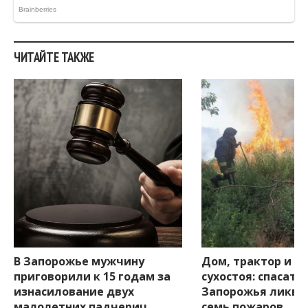
ЧИТАЙТЕ ТАКЖЕ
В Запорожье мужчину
Дом, трактор и 6 
приговорили к 15 годам за
сухостоя: спасате
изнасилование двух
Запорожья ликви
малолетних падчериц
семь пожаров