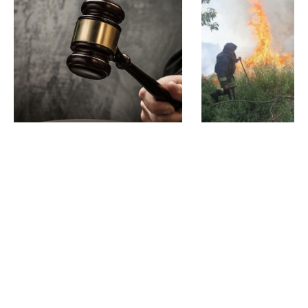
В Запорожье мужчину
Дом, трактор и 6 
приговорили к 15 годам за
сухостоя: спасате
изнасилование двух
Запорожья ликви
малолетних падчериц
семь пожаров
меньше минуты назад
меньше минуты назад