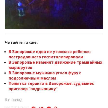
Читайте также:
В Запорожье едва не утопился ребенок:
пострадавшего госпитализировали
В Запорожье изменят движение трамвайных
маршрутов
В Запорожье мужчина угнал фуру с
подсолнечным маслом
Попытка теракта в Запорожье: суд вынес
приговор “подрывнику”
6 г. назад