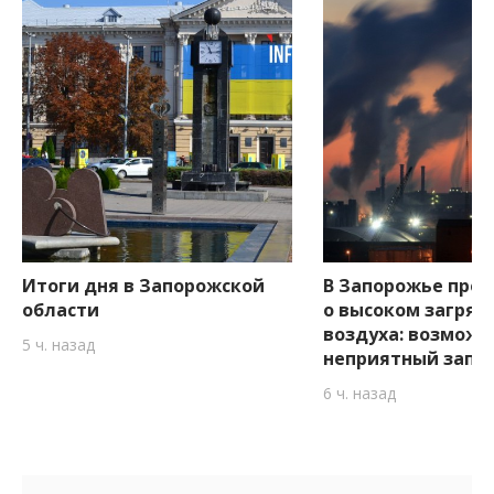
Итоги дня в Запорожской
В Запорожье пре
области
о высоком загряз
воздуха: возможе
5 ч. назад
неприятный запа
6 ч. назад
Боковые