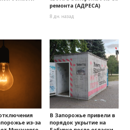
ремонта (АДРЕСА)
8 дн. назад
 отключения
В Запорожье привели в
апорожье из-за
порядок укрытие на
вет Минэнерго
Бабурке после огласки