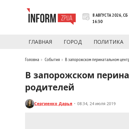
Перейти
к
8 АВГУСТА 2026, СБ
контенту
16:30
Новости Запорожья | Онлайн главные свежие 
INFORM.ZP.UA – это информационный по
политики, экономики, культуры, криминал, 
ГЛАВНАЯ
ГОРОД
ПОЛИТИКА
последние новости Запорожья и Запорожск
журналистов, расследования и честную ана
Головна
»
События
»
В запорожском перинатальном цент
В запорожском перина
родителей
Сергиенко Дарья
•
08:34, 24 июля 2019