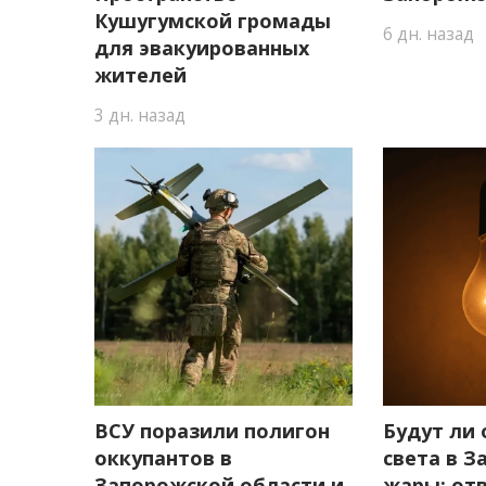
Кушугумской громады
6 дн. назад
для эвакуированных
жителей
3 дн. назад
ВСУ поразили полигон
Будут ли
оккупантов в
света в З
Запорожской области и
жары: от