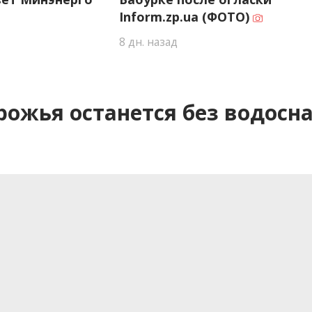
Inform.zp.ua (ФОТО)
8 дн. назад
рожья останется без водосн