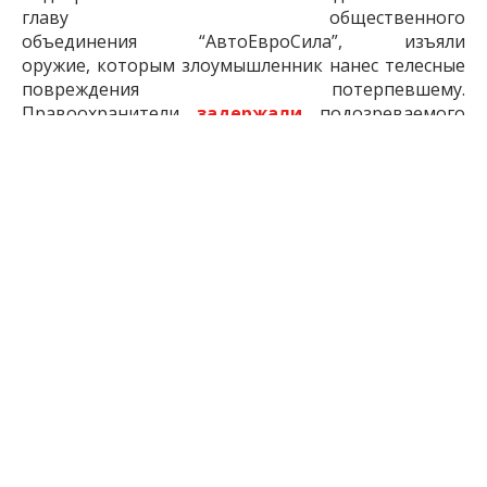
главу общественного
объединения “АвтоЕвроСила”, изъяли
оружие, которым злоумышленник нанес телесные
повреждения потерпевшему.
Правоохранители
задержали
подозреваемого
после того, как фигурант бросил фейерверк под
машину потерпевшего.
Читайте также:
В Запорожье приглашают
отметить “Рождество с копами”
4 января
в Запорожскую область активный
циклон
принес непогоду
. Правда, в отличие от
прогнозов, он коснулся населенных пунктов в
Приазовье. Из-за неблагоприятной погоды было
о
граничено движение на 6 автодорогах
области
. В Бердянском порту
ограничили
грузовые операции
и на дорогах области,
застряло несколько авто.