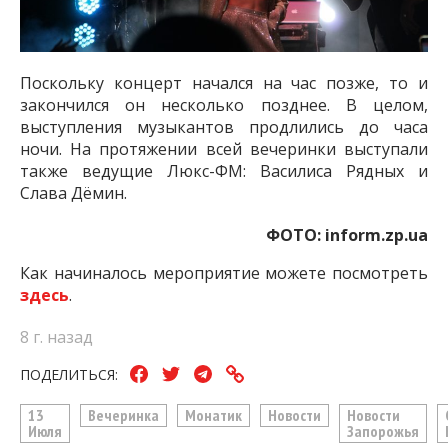
Поскольку концерт начался на час позже, то и
закончился он несколько позднее. В целом,
выступления музыкантов продлились до часа
ночи. На протяжении всей вечеринки выступали
также ведущие Люкс-ФМ: Василиса Рядных и
Слава Дёмин.
ФОТО: inform.zp.ua
Как начиналось мероприятие можете посмотреть
здесь
.
8 г. назад
ПОДЕЛИТЬСЯ:
13
Вечеринка
Монатик
Новости
Новости
Июля
Запорожья