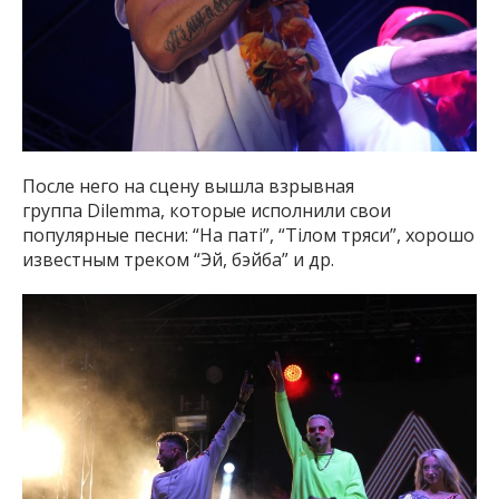
После него на сцену вышла взрывная
группа Dilemma, которые исполнили свои
популярные песни: “На паті”, “Тілом тряси”, хорошо
известным треком “Эй, бэйба” и др.