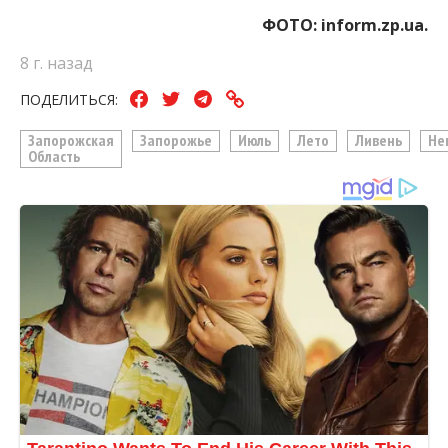
ФОТО: inform.zp.ua.
8 г. назад
ПОДЕЛИТЬСЯ:
Запорожская
Запорожье
Июль
Лето
Ливень
Не
Область