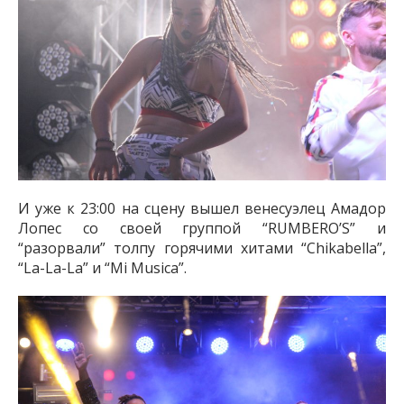
И уже к 23:00 на сцену вышел венесуэлец Амадор
Лопес со своей группой “RUMBERO’S” и
“разорвали” толпу горячими хитами “Chikabella”,
“La-La-La” и “Mi Musica”.