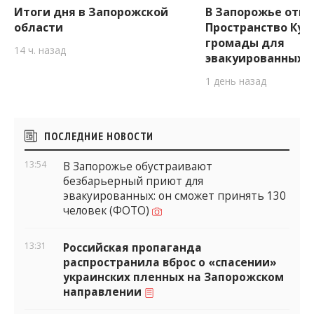
Итоги дня в Запорожской
В Запорожье отк
области
Пространство Ку
громады для
14 ч. назад
эвакуированных 
1 день назад
Боковые
ПОСЛЕДНИЕ НОВОСТИ
виджеты
13:54
В Запорожье обустраивают
безбарьерный приют для
эвакуированных: он сможет принять 130
человек (ФОТО)
13:31
Российская пропаганда
распространила вброс о «спасении»
украинских пленных на Запорожском
направлении