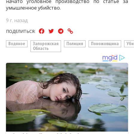
начато уголовное производство по статье за
умышленное убийство.
9 г. назад
ПОДЕЛИТЬСЯ:
Водяное
Запорожская
Полиция
Поножовщина
Уби
Область