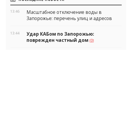
виджеты
13:46
Масштабное отключение воды в
Запорожье: перечень улиц и адресов
13:44
Удар КАБом по Запорожью:
поврежден частный дом
13:29
Украинцев пугают тяжелой зимой через
сгенерированные видео: детали
13:04
В Запорожье после ночной атаки
зафиксировали ущерб окружающей
среде: засорены 864 м² территории
12:27
Новый график движения электрички
Запорожье – Днепр: точное расписание
Все новости