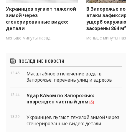
Украинцев пугают тяжелой
В Запорожье посл
зимой через
атаки зафиксиро
сгенерированные видео:
ущерб окружающе
детали
засорены 864 м² 
меньше минуты назад
меньше минуты назад
Боковые
ПОСЛЕДНИЕ НОВОСТИ
виджеты
13:46
Масштабное отключение воды в
Запорожье: перечень улиц и адресов
13:44
Удар КАБом по Запорожью:
поврежден частный дом
13:29
Украинцев пугают тяжелой зимой через
сгенерированные видео: детали