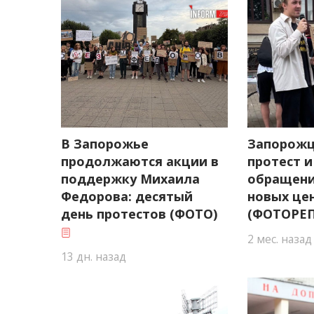
В Запорожье
Запорожц
продолжаются акции в
протест 
поддержку Михаила
обращени
Федорова: десятый
новых цен
день протестов (ФОТО)
(ФОТОРЕ
2 мес. назад
13 дн. назад