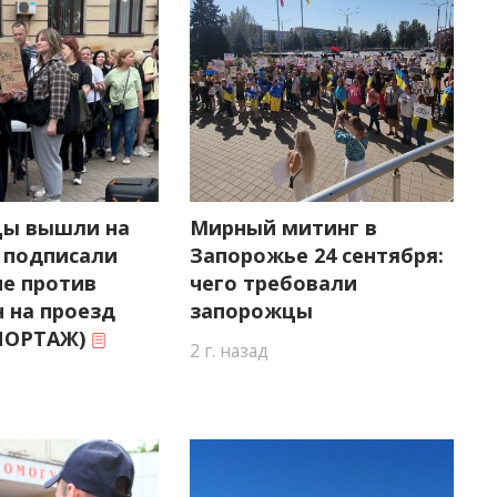
ы вышли на
Мирный митинг в
и подписали
Запорожье 24 сентября:
е против
чего требовали
 на проезд
запорожцы
ПОРТАЖ)
2 г. назад