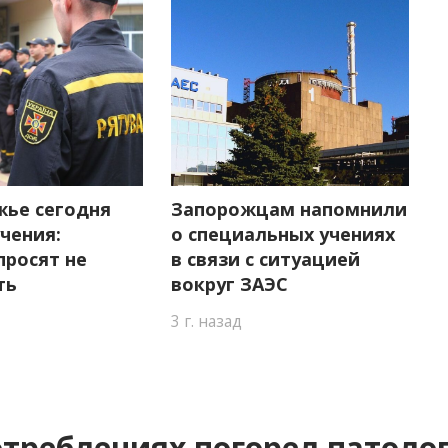
жье сегодня
Запорожцам напомнили
чения:
о специальных учениях
просят не
в связи с ситуацией
ть
вокруг ЗАЭС
3 г. назад
отреблениях погорел патоло