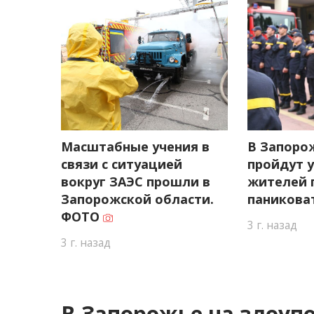
Масштабные учения в
В Запоро
связи с ситуацией
пройдут у
вокруг ЗАЭС прошли в
жителей 
Запорожской области.
паникова
ФОТО
3 г. назад
3 г. назад
В Запорожье на злоуп