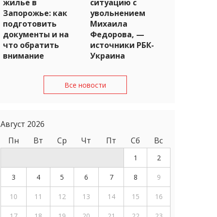
жилье в
ситуацию с
Запорожье: как
увольнением
подготовить
Михаила
документы и на
Федорова, —
что обратить
источники РБК-
внимание
Украина
Все новости
Август 2026
Пн
Вт
Ср
Чт
Пт
Сб
Вс
1
2
3
4
5
6
7
8
9
10
11
12
13
14
15
16
17
18
19
20
21
22
23