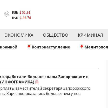
51.61
EUR
44.76
USD
новости за сегодня | inform.zp.ua
ртал и сайт новостей города Запорожья. Каждый день 
происшествия, спорта Запорожья и Украины. Фото и вид
ЭКОНОМИКА
ОБЩЕСТВО
КРИМИНАЛ
ой области за день. Информация и персоны Запорожья.
литику. Мы очень ценим наших читателей и отбираем 
о событиях города Запорожья и области.
Украиной
Контрнаступление
Мелитопол
 заработали больше главы Запорожья: их
 (ИНФОГРАФИКА)
зарплаты заместителей секретаря Запорожского
ны Харченко оказались больше, чем у нее.