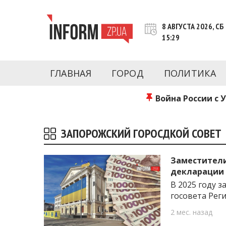
Перейти
к
8 АВГУСТА 2026, СБ
контенту
15:29
Новости Запорожья | Онлайн главные свежие 
INFORM.ZP.UA – это информационный по
политики, экономики, культуры, криминал, 
ГЛАВНАЯ
ГОРОД
ПОЛИТИКА
последние новости Запорожья и Запорожск
журналистов, расследования и честную ана
Война России с 
ЗАПОРОЖСКИЙ ГОРОСДКОЙ СОВЕТ
Заместители
декларации
В 2025 году 
госовета Реги
2 мес. назад