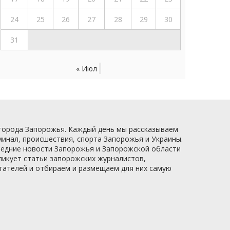
24
25
26
27
28
29
30
31
« Июл
 города Запорожья. Каждый день мы рассказываем
минал, происшествия, спорта Запорожья и Украины.
следние новости Запорожья и Запорожской области
ликует статьи запорожских журналистов,
итателей и отбираем и размещаем для них самую