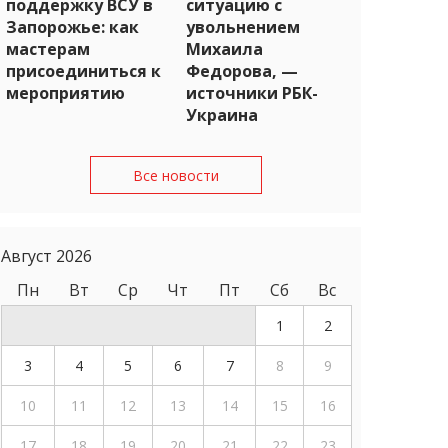
поддержку ВСУ в
ситуацию с
Запорожье: как
увольнением
мастерам
Михаила
присоединиться к
Федорова, —
мероприятию
источники РБК-
Украина
Все новости
Август 2026
Пн
Вт
Ср
Чт
Пт
Сб
Вс
1
2
3
4
5
6
7
8
9
10
11
12
13
14
15
16
17
18
19
20
21
22
23