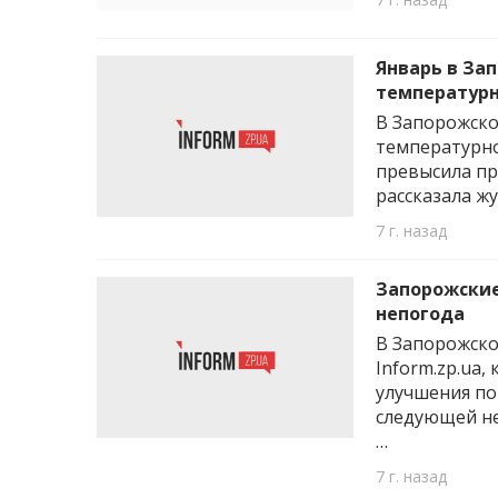
Январь в За
температурн
В Запорожско
температурно
превысила пр
рассказала ж
7 г. назад
Запорожские
непогода
В Запорожско
Inform.zp.ua
улучшения по
следующей не
…
7 г. назад