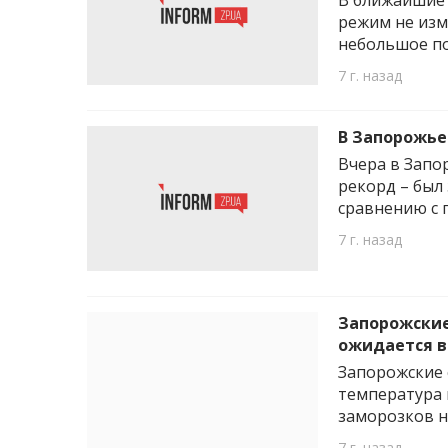
В ближайшие 
режим не изм
небольшое по
7 г. назад
В Запорожье
Вчера в Запо
рекорд – был
сравнению с 
7 г. назад
Запорожские
ожидается в
Запорожские 
температура 
заморозков не
7 г. назад