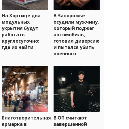
На Хортице два
В Запорожье
модульных
осудили мужчину,
укрытия будут
который поджег
работать
автомобиль,
круглосуточно:
готовил диверсию
где их найти
и пытался убить
военного
Благотворительная
В ОП считают
ярмарка в
завершенной