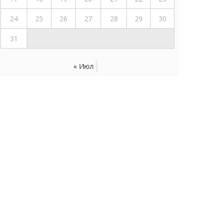
24
25
26
27
28
29
30
31
« Июл