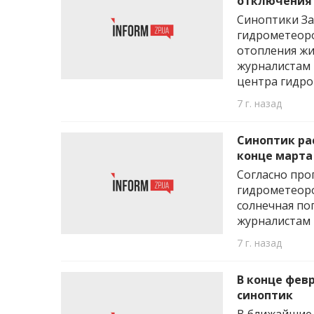
отключения
Синоптики За
гидрометеоро
отопления жи
журналистам 
центра гидро
7 г. назад
Синоптик ра
конце марта
Согласно про
гидрометеоро
солнечная по
журналистам 
7 г. назад
В конце фев
синоптик