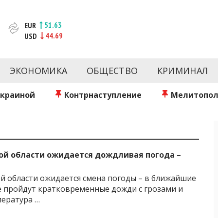
51.63
EUR
44.69
USD
новости за сегодня | inform.zp.ua
ртал и сайт новостей города Запорожья. Каждый день 
происшествия, спорта Запорожья и Украины. Фото и вид
ЭКОНОМИКА
ОБЩЕСТВО
КРИМИНАЛ
ой области за день. Информация и персоны Запорожья.
литику. Мы очень ценим наших читателей и отбираем 
о событиях города Запорожья и области.
Украиной
Контрнаступление
Мелитопол
ой области ожидается дождливая погода –
й области ожидается смена погоды – в ближайшие
е пройдут кратковременные дожди с грозами и
пература …