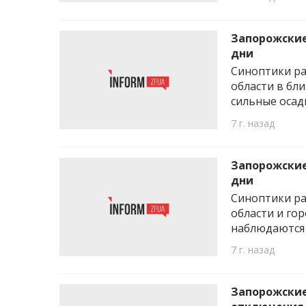
Запорожские
дни
Синоптики ра
области в бл
сильные осад
7 г. назад
Запорожские
дни
Синоптики ра
области и го
наблюдаются
7 г. назад
Запорожские